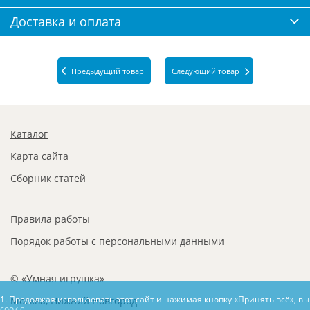
Доставка и оплата
Предыдущий товар
Следующий товар
Каталог
Карта сайта
Сборник статей
Правила работы
Порядок работы с персональными данными
© «Умная игрушка»
1. Продолжая использовать этот сайт и нажимая кнопку «Принять всё», в
Москва, Нижний Новгород
cookie.