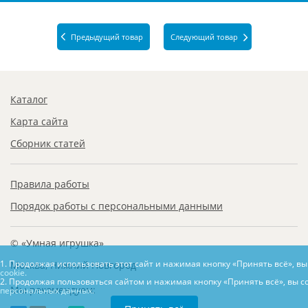
Предыдущий товар
Следующий товар
Каталог
Карта сайта
Сборник статей
Правила работы
Порядок работы с персональными данными
© «Умная игрушка»
1. Продолжая использовать этот сайт и нажимая кнопку «Принять всё», в
Москва, Нижний Новгород
cookie.
2. Продолжая пользоваться сайтом и нажимая кнопку «Принять всё», вы с
Мы рекомендуем:
персональных данных.