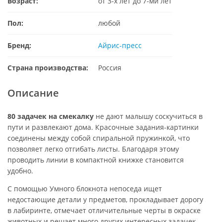
Возраст:
от 3-х лет до 7-ми лет
Пол:
любой
Бренд:
Айрис-пресс
Страна производства:
Россия
Описание
80 задачек на смекалку
не дают малышу соскучиться в
пути и развлекают дома. Красочные задания-картинки
соединены между собой спиральной пружинкой, что
позволяет легко отгибать листы. Благодаря этому
проводить линии в компактной книжке становится
удобно.
С помощью Умного блокнота непоседа ищет
недостающие детали у предметов, прокладывает дорогу
в лабиринте, отмечает отличительные черты в окраске
животных и решает много других интересных задачек.