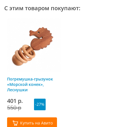
С этим товаром покупают:
Погремушка-грызунок
«Морской конек»,
Леснушки
401 р.
-27%
550 р
Купить на Авито