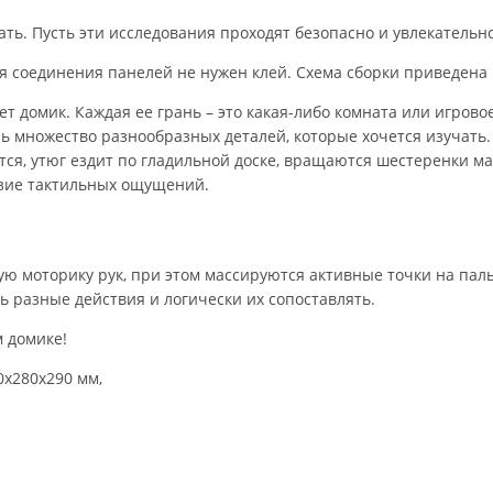
ть. Пусть эти исследования проходят безопасно и увлекательно
я соединения панелей не нужен клей. Схема сборки приведена 
 домик. Каждая ее грань – это какая-либо комната или игровое
есь множество разнообразных деталей, которые хочется изучать
тся, утюг ездит по гладильной доске, вращаются шестеренки м
азие тактильных ощущений.
ю моторику рук, при этом массируются активные точки на пал
 разные действия и логически их сопоставлять.
 домике!
0х280х290 мм,