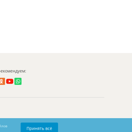
екомендуем:
йлов
Принять всё