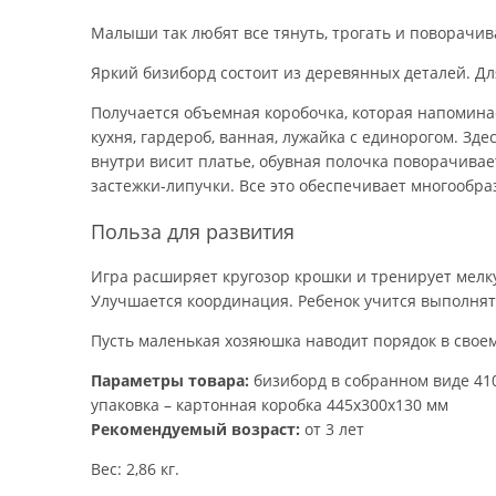
Малыши так любят все тянуть, трогать и поворачива
Яркий бизиборд состоит из деревянных деталей. Дл
Получается объемная коробочка, которая напоминает
кухня, гардероб, ванная, лужайка с единорогом. Зд
внутри висит платье, обувная полочка поворачивае
застежки-липучки. Все это обеспечивает многообр
Польза для развития
Игра расширяет кругозор крошки и тренирует мелку
Улучшается координация. Ребенок учится выполнять
Пусть маленькая хозяюшка наводит порядок в своем
Параметры товара:
бизиборд в собранном виде 41
упаковка – картонная коробка 445x300x130 мм
Рекомендуемый возраст:
от 3 лет
Вес: 2,86 кг.