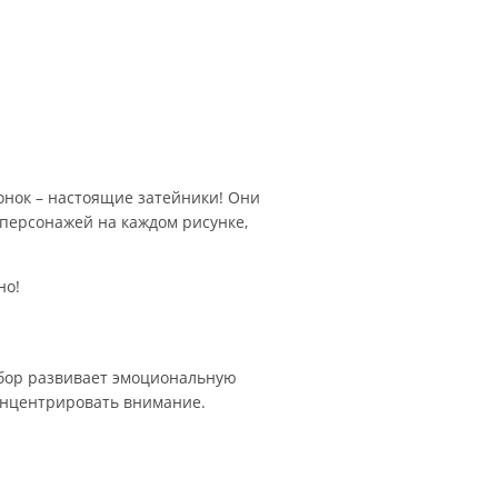
онок – настоящие затейники! Они
и персонажей на каждом рисунке,
но!
набор развивает эмоциональную
концентрировать внимание.