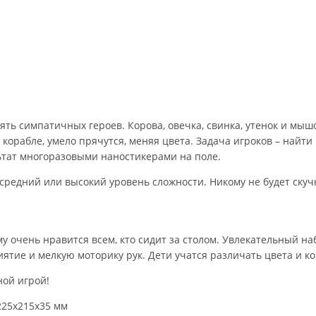
ть симпатичных героев. Корова, овечка, свинка, утенок и мыш
 корабле, умело прячутся, меняя цвета. Задача игроков – найт
ьтат многоразовыми наностикерами на поле.
 средний или высокий уровень сложности. Никому не будет скуч
му очень нравится всем, кто сидит за столом. Увлекательный 
иятие и мелкую моторику рук. Дети учатся различать цвета и 
ой игрой!
225х215х35 мм