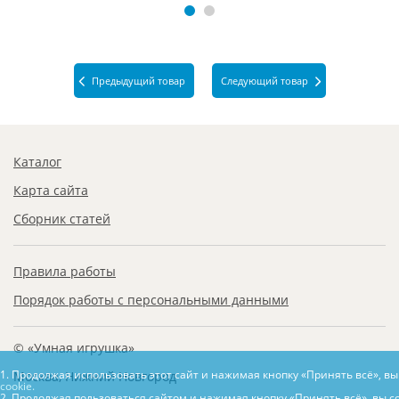
Предыдущий товар
Следующий товар
Каталог
Карта сайта
Сборник статей
Правила работы
Порядок работы с персональными данными
© «Умная игрушка»
1. Продолжая использовать этот сайт и нажимая кнопку «Принять всё», в
Москва, Нижний Новгород
cookie.
2. Продолжая пользоваться сайтом и нажимая кнопку «Принять всё», вы с