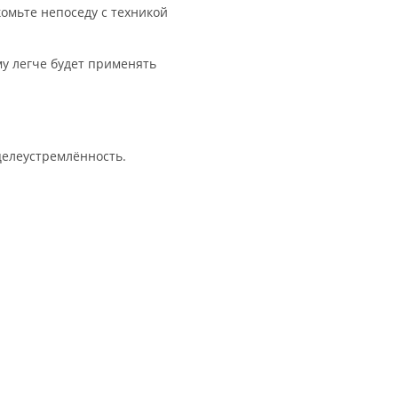
омьте непоседу с техникой
у легче будет применять
целеустремлённость.