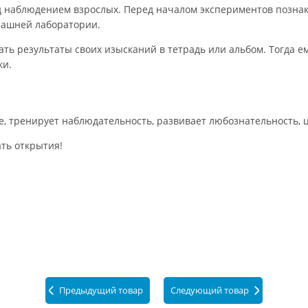
д наблюдением взрослых. Перед началом экспериментов познак
машней лаборатории.
 результаты своих изысканий в тетрадь или альбом. Тогда ем
ки.
е, тренирует наблюдательность, развивает любознательность, 
ть открытия!
Предыдущий товар
Следующий товар