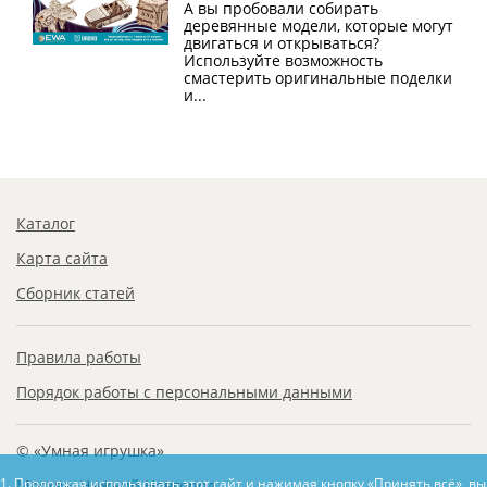
А вы пробовали собирать
деревянные модели, которые могут
двигаться и открываться?
Используйте возможность
смастерить оригинальные поделки
и...
Каталог
Карта сайта
Сборник статей
Правила работы
Порядок работы с персональными данными
© «Умная игрушка»
1. Продолжая использовать этот сайт и нажимая кнопку «Принять всё», в
Москва, Нижний Новгород