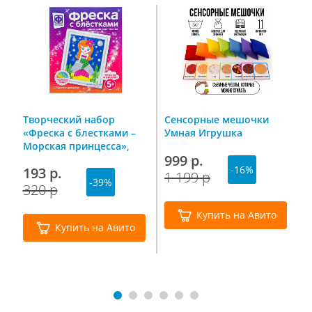
Творческий набор
Сенсорные мешочки
М
м
«Фреска с блестками –
Умная Игрушка
д
d
Морская принцесса»,
1
999 р.
Фантазер
с
-16%
193 р.
4
1 199 р
-39%
320 р
7
Купить на Авито
Купить на Авито