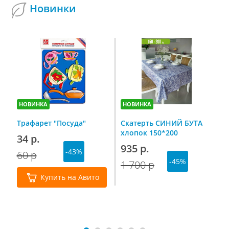
Новинки
НОВИНКА
НОВИНКА
Н
Трафарет "Посуда"
Скатерть СИНИЙ БУТА
С
хлопок 150*200
п
34 р.
н
935 р.
-43%
г
60 р
7
-45%
1 700 р
1
Купить на Авито