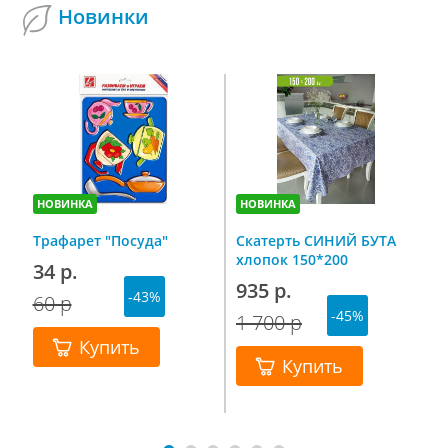
Новинки
НОВИНКА
НОВИНКА
Н
Трафарет "Посуда"
Скатерть СИНИЙ БУТА
С
хлопок 150*200
п
34 р.
н
935 р.
-43%
г
60 р
7
-45%
1 700 р
1
Купить
Купить