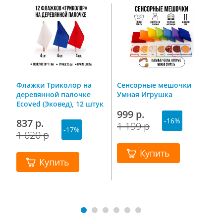
Флажки Триколор на
Сенсорные мешочки
В
деревянной палочке
Умная Игрушка
К
е
Ecoved (Эковед), 12 штук
999 р.
1
(белый, синий, красный)
-16%
837 р.
1 199 р
2
-17%
1 020 р
Купить
Купить