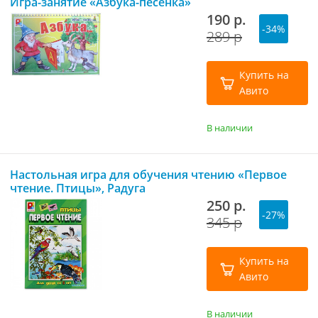
Игра-занятие «Азбука-песенка»
190 р.
-34%
289 р
Купить на
Авито
В наличии
Настольная игра для обучения чтению «Первое
чтение. Птицы», Радуга
250 р.
-27%
345 р
Купить на
Авито
В наличии