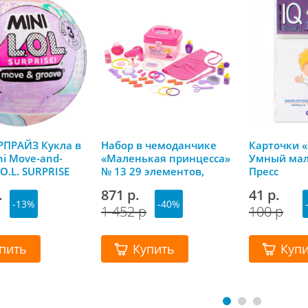
ПРАЙЗ Кукла в
Набор в чемоданчике
Карточки 
i Move-and-
«Маленькая принцесса»
Умный мал
.O.L. SURPRISE
№ 13 29 элементов,
Пресс
Полесье
.
871 р.
41 р.
-13%
-40%
1 452 р
100 р
пить
Купить
Куп