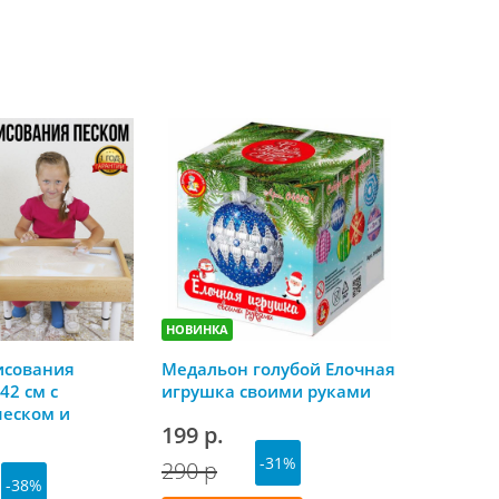
НОВИНКА
НОВИНКА
исования
Медальон голубой Елочная
Скоро Но
42 см с
игрушка своими руками
календа
песком и
199 р.
179 р.
й крышкой
-31%
290 р
-38%
Ку