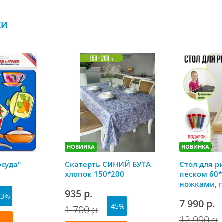
ки
НОВИНКА
НОВИНКА
осуда"
Скатерть СИНИЙ БУТА
Стол для р
хлопок 150*200
песком 60*
ножками, 
935 р.
грифельно
43%
7 990 р.
-45%
1 700 р
12 990 р
ь