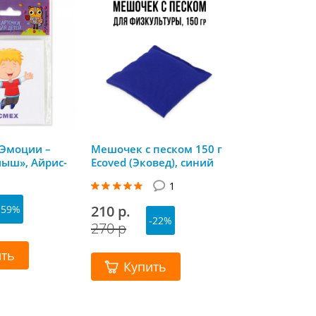
«Эмоции –
Мешочек с песком 150 г
Флажки Трик
ыш», Айрис-
Ecoved (Эковед), синий
деревянной 
Ecoved (Экове
1
(белый, сини
837 р.
210 р.
-59%
-1
1 020 р
-22%
270 р
ить
Купит
Купить