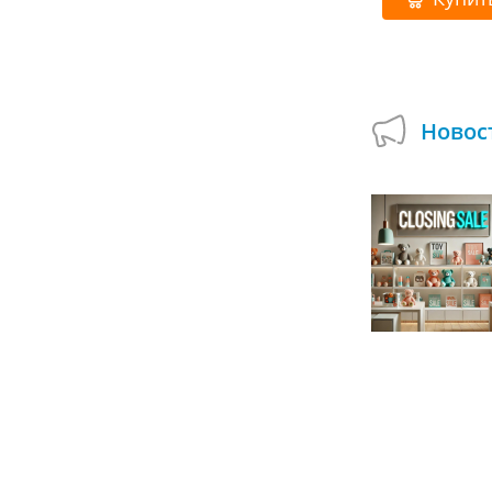
Купить
Новос
Подарок при покупке сборных деревянных
моделей в Умной Игрушке!
01.07.2024
А вы пробовали собирать деревянные
модели, которые могут двигаться и
открываться? Используйте возможность
смастерить оригинальные поделки и...