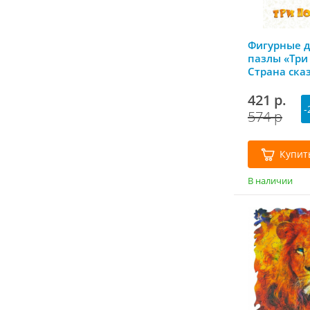
Фигурные 
пазлы «Три
Страна сказ
Нескучные 
421 р.
-
574 р
Купит
В наличии