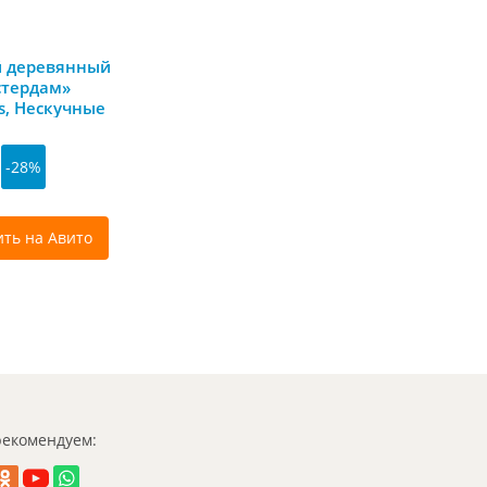
 деревянный
стердам»
es, Нескучные
-28%
ить на Авито
екомендуем: