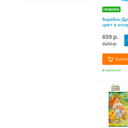
НОВИНКА
Барабан Дру
цвет в асс
659 р.
-
820 р
Купит
В наличии