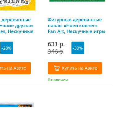
 деревянные
Фигурные деревянные
учшие друзья»
пазлы «Ноев ковчег»
les, Нескучные
Fan Art, Нескучные игры
631 р.
-28%
-33%
946 р
ить на Авито
Купить на Авито
В наличии