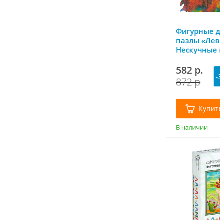
Фигурные 
пазлы «Лев»
Нескучные 
582 р.
-
872 р
Купит
В наличии