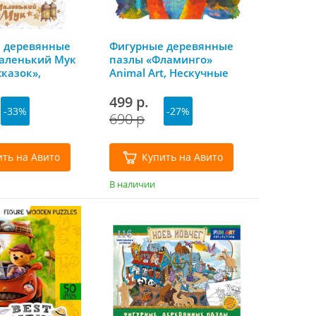
 деревянные
Фигурные деревянные
аленький Мук
пазлы «Фламинго»
сказок»,
Animal Art, Нескучные
е игры
игры
499 р.
-33%
-27%
690 р
ить на Авито
Купить на Авито
В наличии