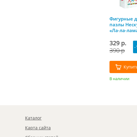
Фигурные 
пазлы Неск
«Ла-ла-лам
329 р.
-
390 р
Купит
В наличии
Каталог
Карта сайта