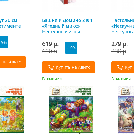
г 20 см ,
Башня и Домино 2 в 1
Настольн
ортименте
«Ягодный микс»,
«Нескучна
Нескучные игры
Нескучны
19%
619 р.
279 р.
-10%
690 р
330 р
ь на Авито
Купить на Авито
Куп
В наличии
В наличии