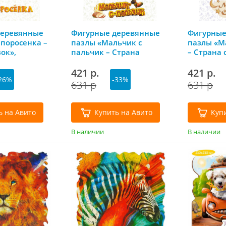
деревянные
Фигурные деревянные
Фигурные
 поросенка –
пазлы «Мальчик с
пазлы «М
ок»,
пальчик – Страна
– Страна 
игры
сказок», Нескучные
Нескучны
игры
421 р.
421 р.
26%
-33%
631 р
631 р
ь на Авито
Купить на Авито
Куп
В наличии
В наличии