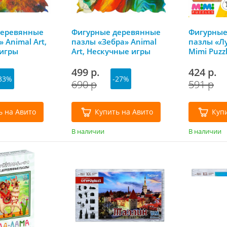
деревянные
Фигурные деревянные
Фигурные
 Animal Art,
пазлы «Зебра» Animal
пазлы «Л
игры
Art, Нескучные игры
Mimi Puzz
игры
499 р.
424 р.
33%
-27%
690 р
591 р
ь на Авито
Купить на Авито
Куп
В наличии
В наличии