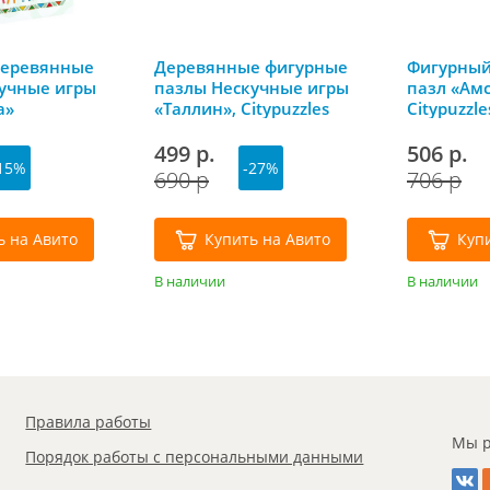
деревянные
Деревянные фигурные
Фигурный
учные игры
пазлы Нескучные игры
пазл «Ам
а»
«Таллин», Citypuzzles
Citypuzzl
игры
499 р.
506 р.
15%
-27%
690 р
706 р
ь на Авито
Купить на Авито
Куп
В наличии
В наличии
Правила работы
Мы р
Порядок работы с персональными данными