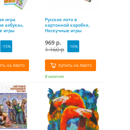
ая игра
Русское лото в
я азбука»,
картонной коробке,
е игры
Нескучные игры
969 р.
-15%
-16%
1 160 р
ить на Авито
Купить на Авито
В наличии