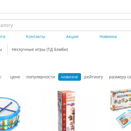
ата
Контакты
Акции
Новинки
ы
Нескучные игры (ТД Бэмби)
:
цене
популярности
новизне
рейтингу
размеру с