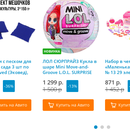
НОВИНКА
 с песком для
ЛОЛ СЮРПРАЙЗ Кукла в
Набор в ч
 сада 3 шт по
шаре Mini Move-and-
«Маленька
ved (Эковед),
Groove L.O.L. SURPRISE
№ 13 29 эл
Полесье
1 299 р.
871 р.
-36%
-13%
1 500 р
1 452 р
пить на Авито
Купить на Авито
Купит