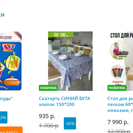
ки
НОВИНКА
НОВИНКА
осуда"
Скатерть СИНИЙ БУТА
Стол для р
хлопок 150*200
песком 60*
ножками, 
935 р.
грифельно
43%
7 990 р.
-45%
1 700 р
12 990 р
на Авито