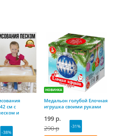
НОВИНКА
НОВИНКА
исования
Медальон голубой Елочная
Скоро Но
42 см с
игрушка своими руками
календа
песком и
199 р.
179 р.
й крышкой
-31%
290 р
-38%
Куп