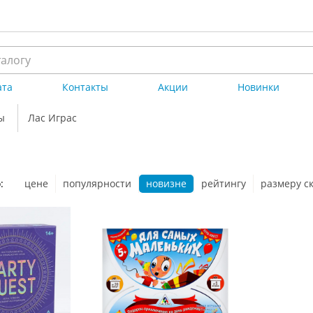
ата
Контакты
Акции
Новинки
ы
Лас Играс
:
цене
популярности
новизне
рейтингу
размеру с