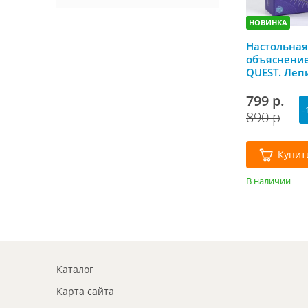
НОВИНКА
Настольная
объяснение
QUEST. Лепи
называй ас
Лас Играс
799 р.
-
890 р
Купит
В наличии
Каталог
Карта сайта