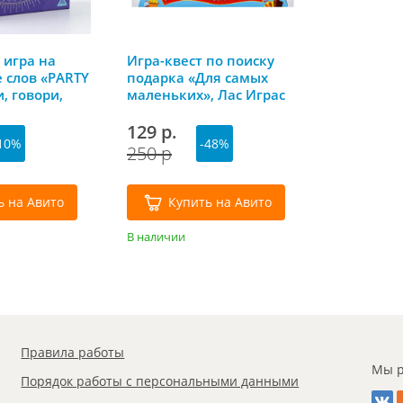
 игра на
Игра-квест по поиску
 слов «PARTY
подарка «Для самых
, говори,
маленьких», Лас Играс
социации»,
129 р.
10%
-48%
250 р
ь на Авито
Купить на Авито
В наличии
Правила работы
Мы р
Порядок работы с персональными данными