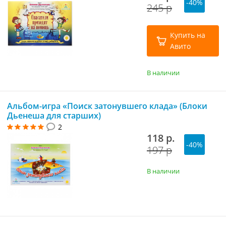
-40%
245 р
Купить на
Авито
В наличии
Альбом-игра «Поиск затонувшего клада» (Блоки
Дьенеша для старших)
2
118 р.
-40%
197 р
В наличии