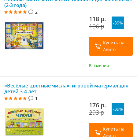
(2-3 года)
2
118 р.
-39%
196 р
Купить на
Авито
В наличии
«Весёлые цветные числа», игровой материал для
детей 3-4 лет
1
176 р.
-39%
293 р
Купить на
Авито