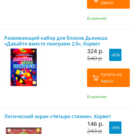
Авито
В наличии
Развивающий набор для блоков Дьенеша
«Давайте вместе поиграем 2.0», Корвет
324 р.
-40%
540 р
Купить на
Авито
В наличии
Логический экран «Четыре стихии», Корвет
146 р.
-39%
243 р