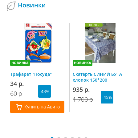
Новинки
НОВИНКА
НОВИНКА
Н
Трафарет "Посуда"
Скатерть СИНИЙ БУТА
С
хлопок 150*200
п
34 р.
н
935 р.
-43%
г
60 р
7
-45%
1 700 р
1
Купить на Авито