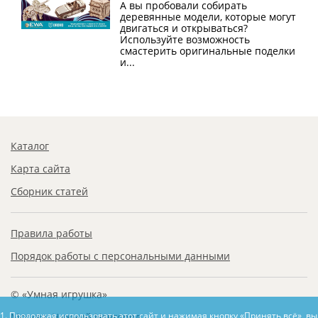
А вы пробовали собирать
деревянные модели, которые могут
двигаться и открываться?
Используйте возможность
смастерить оригинальные поделки
и...
Каталог
Карта сайта
Сборник статей
Правила работы
Порядок работы с персональными данными
© «Умная игрушка»
1. Продолжая использовать этот сайт и нажимая кнопку «Принять всё», в
Москва, Нижний Новгород