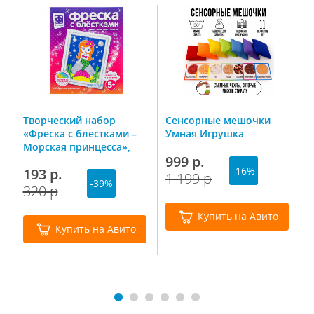
Творческий набор
Сенсорные мешочки
М
м
«Фреска с блестками –
Умная Игрушка
д
d
Морская принцесса»,
1
999 р.
Фантазер
с
-16%
193 р.
4
1 199 р
-39%
320 р
7
Купить на Авито
Купить на Авито