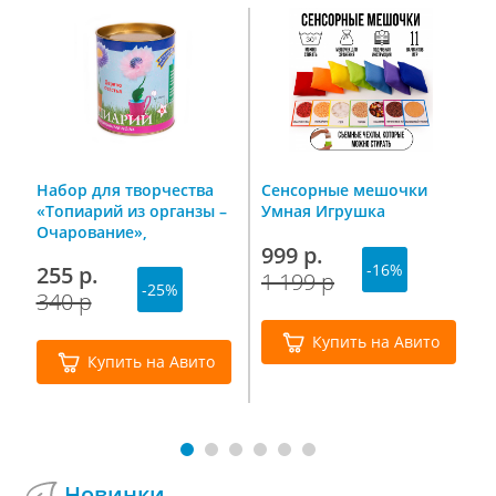
Набор для творчества
Сенсорные мешочки
К
«Топиарий из органзы –
Умная Игрушка
П
Очарование»,
2
999 р.
Волшебная мастерская
-16%
255 р.
4
1 199 р
-25%
340 р
6
Купить на Авито
Купить на Авито
Новинки