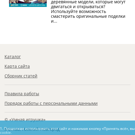
деревянные модели, которые могут
двигаться и открываться?
Используйте возможность
смастерить оригинальные поделки
и...
Каталог
Карта сайта
Сборник статей
Правила работы
Порядок работы с персональными данными
© «Умная игрушка»
1. Продолжая использовать этот сайт и нажимая кнопку «Принять всё», в
Москва, Нижний Новгород
cookie.