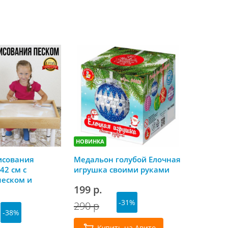
НОВИНКА
НОВИНКА
исования
Медальон голубой Елочная
Скоро Но
42 см с
игрушка своими руками
календа
песком и
199 р.
179 р.
й крышкой
-31%
290 р
-38%
Куп
Купить на Авито