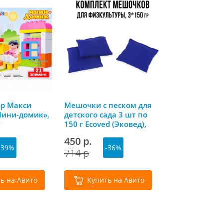
ор Макси
Мешочки с песком для
Развивающая
Мини-домик»,
детского сада 3 шт по
Весна-дизайн
т
150 г Ecoved (Эковед),
недельки»
синие
450 р.
53 р.
-39%
-36%
-4
714 р
105 р
ь на Авито
Купить на Авито
Купить 