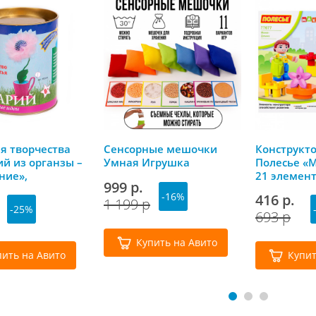
я творчества
Сенсорные мешочки
Конструкт
й из органзы –
Умная Игрушка
Полесье «
ние»,
21 элемен
999 р.
ая мастерская
-16%
416 р.
1 199 р
-25%
693 р
Купить на Авито
пить на Авито
Купит