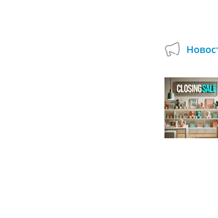
Купить на Авито
Новос
Подарок при покупке сборных деревянных
моделей в Умной Игрушке!
01.07.2024
А вы пробовали собирать деревянные
модели, которые могут двигаться и
открываться? Используйте возможность
смастерить оригинальные поделки и...