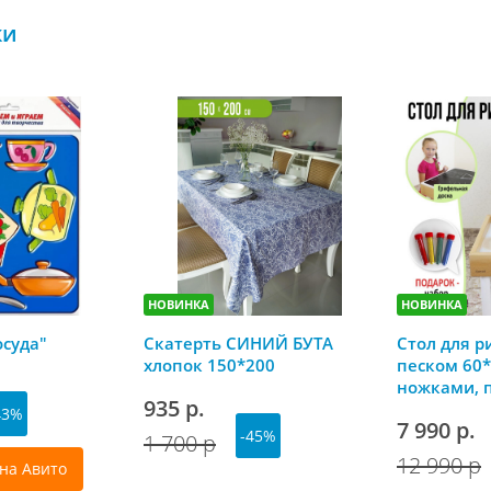
ки
НОВИНКА
НОВИНКА
осуда"
Скатерть СИНИЙ БУТА
Стол для р
хлопок 150*200
песком 60*
ножками, 
935 р.
грифельно
43%
7 990 р.
-45%
1 700 р
12 990 р
на Авито