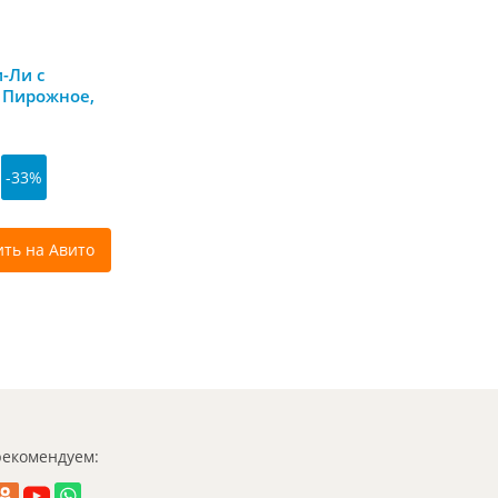
-Ли с
 Пирожное,
-33%
ить на Авито
екомендуем: