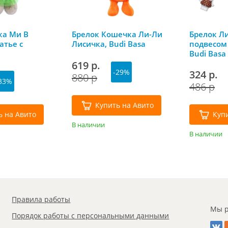
ка Ми В
Брелок Кошечка Ли-Ли
Брелок Ли
атье с
Лисичка, Budi Basa
подвесом
Budi Basa
619 р.
-29%
324 р.
880 р
33%
486 р
Купить на Авито
ь на Авито
Куп
В наличии
В наличии
Правила работы
Мы р
Порядок работы с персональными данными