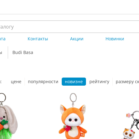
ата
Контакты
Акции
Новинки
ы
Budi Basa
:
цене
популярности
новизне
рейтингу
размеру с