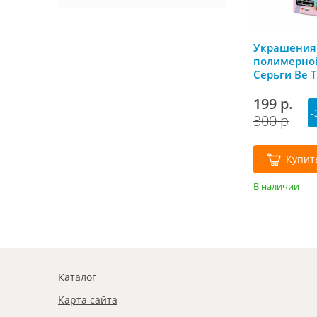
Украшения
полимерно
Серьги Be T
199 р.
-
300 р
Купит
В наличии
Каталог
Карта сайта