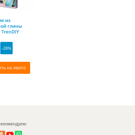
я из
ой глины
 TrenDIY
-28%
ить на Авито
екомендуем: