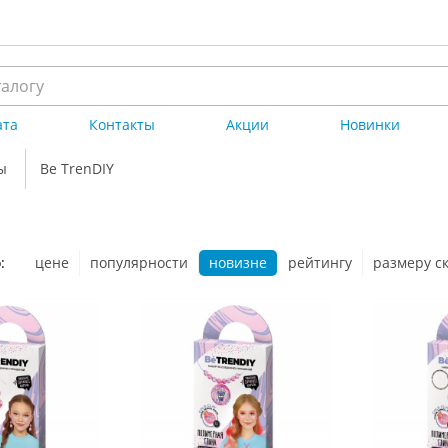
ата
Контакты
Акции
Новинки
ы
Be TrenDIY
:
цене
популярности
новизне
рейтингу
размеру с