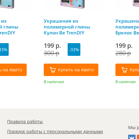
 из
Украшения из
Украшени
й глины
полимерной глины
полимерн
renDIY
Кулон Be TrenDIY
Брелок Be
199 р.
199 р.
33%
-33%
300 р
280 р
ь на Авито
Купить на Авито
Куп
В наличии
В наличии
Правила работы
Мы р
Порядок работы с персональными данными