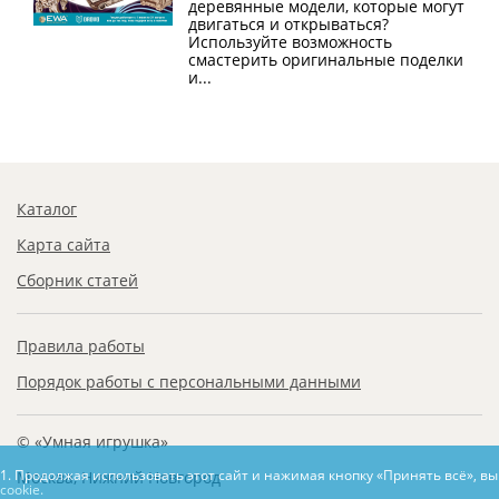
деревянные модели, которые могут
двигаться и открываться?
Используйте возможность
смастерить оригинальные поделки
и...
Каталог
Карта сайта
Сборник статей
Правила работы
Порядок работы с персональными данными
© «Умная игрушка»
1. Продолжая использовать этот сайт и нажимая кнопку «Принять всё», в
Москва, Нижний Новгород
cookie.