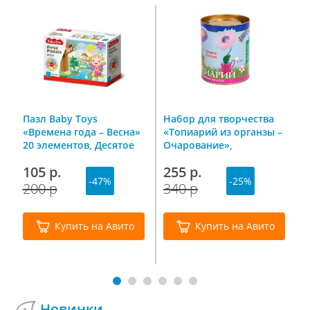
г
Пазл Baby Toys
Набор для творчества
С
«Времена года – Весна»
«Топиарий из органзы –
У
20 элементов, Десятое
Очарование»,
9
королевство
Волшебная мастерская
105 р.
255 р.
1
-47%
-25%
200 р
340 р
Купить на Авито
Купить на Авито
Новинки