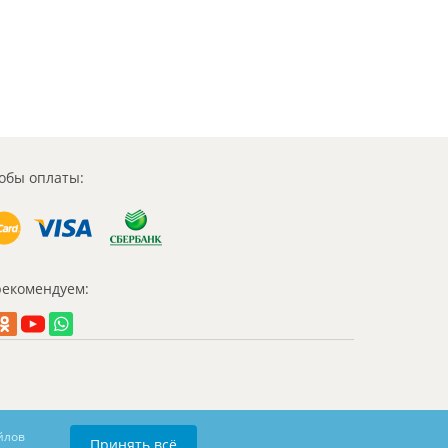
обы оплаты:
екомендуем:
йлов
Принять всё