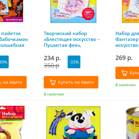
 пайеток
Творческий набор
Набор для
 бабочками»
«Блестящее искусство –
Фантазер
 Волшебная
Пушистая фея»,
искусство
Фантазер
269 р.
234 р.
49%
-33%
350 р
Куп
ь на Авито
Купить на Авито
В наличии
В наличии