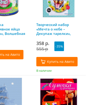
ка
Творческий набор
ивное яйцо
«Мечта о небе –
а», Волшебная
Декупаж тарелки»,
я (в
Josephin (Жозефин)
енте)
358 р.
-35%
555 р
ить на Авито
Купить на Авито
В наличии