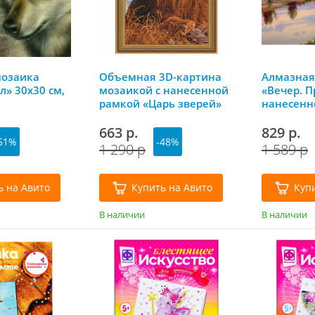
мозаика
Объемная 3D-картина
Алмазная
л» 30х30 см,
мозаикой с нанесенной
«Вечер. 
рамкой «Царь зверей»
нанесенн
40х50 см, Molly
40х50 см, 
663 р.
829 р.
51%
-48%
1 290 р
1 589 р
ь на Авито
Купить на Авито
Куп
В наличии
В наличии