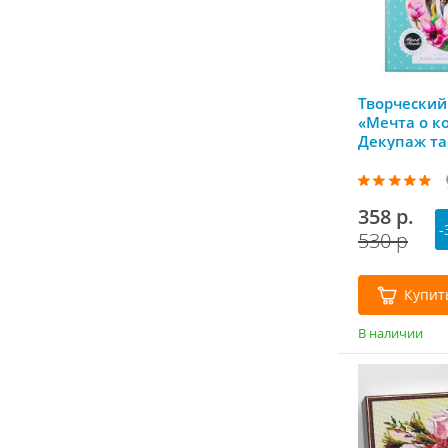
Творческий
«Мечта о к
Декупаж та
Josephin (Ж
358 р.
-
530 р
Купит
В наличии