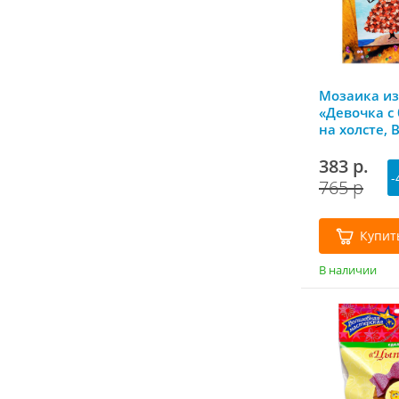
Мозаика из
«Девочка с
на холсте,
мастерская
383 р.
-
765 р
Купит
В наличии