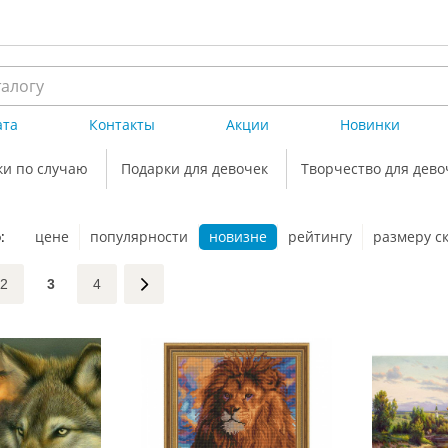
ата
Контакты
Акции
Новинки
ки по случаю
Подарки для девочек
Творчество для дево
:
цене
популярности
новизне
рейтингу
размеру с
2
3
4