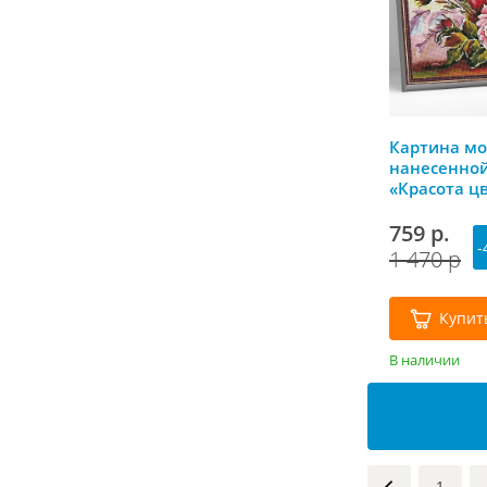
Картина мо
нанесенно
«Красота ц
см, Molly
759 р.
-
1 470 р
Купит
В наличии