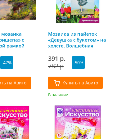
 мозаика
Мозаика из пайеток
Прищепа» с
«Девушка с букетом» на
ой рамкой
холсте, Волшебная
Molly
мастерская
391 р.
-47%
-50%
782 р
ить на Авито
Купить на Авито
В наличии