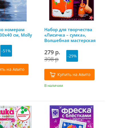
по номерам
Набор для творчества
0х40 см, Molly
«Лисичка – сумка»,
Волшебная мастерская
-51%
279 р.
-29%
398 р
ить на Авито
Купить на Авито
В наличии