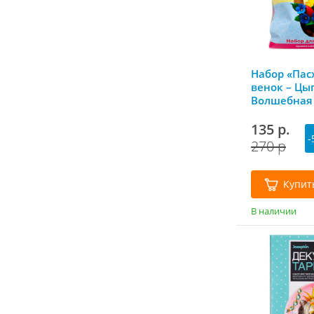
Набор «Пас
венок – Цы
Волшебная 
135 р.
-
270 р
Купит
В наличии