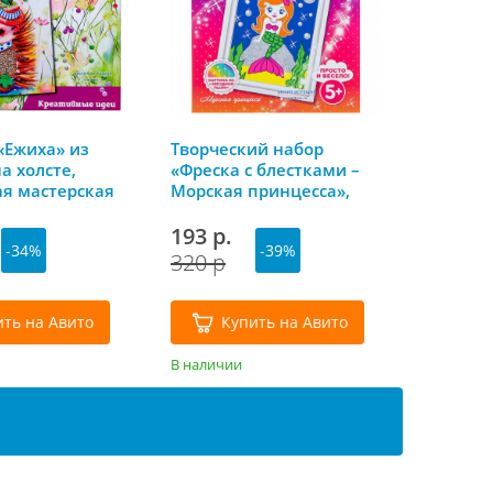
«Ежиха» из
Творческий набор
а холсте,
«Фреска с блестками –
я мастерская
Морская принцесса»,
Фантазер
193 р.
-34%
-39%
320 р
ить на Авито
Купить на Авито
В наличии