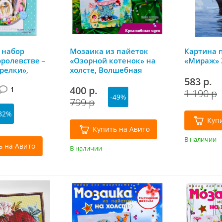
 набор
Мозаика из пайеток
Картина 
оролевстве –
«Озорной котенок» на
«Мираж» 3
релки»,
холсте, Волшебная
озефин)
мастерская
583 р.
400 р.
1
1 190 р
-49%
799 р
32%
Куп
Купить на Авито
В наличии
ь на Авито
В наличии