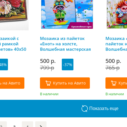
заикой с
Мозаика из пайеток
Мозаика 
й рамкой
«Енот» на холсте,
пайеток н
ветов» 40х50
Волшебная мастерская
Волшебна
500 р.
500 р.
48%
-37%
799 р
765 р
ь на Авито
Купить на Авито
Куп
В наличии
В наличии
Показать еще