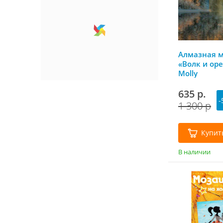
Алмазная 
«Волк и оре
Molly
635 р.
-
1 300 р
Купит
В наличии