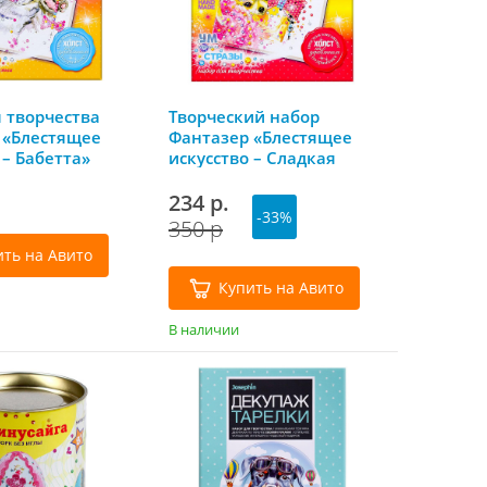
 творчества
Творческий набор
 «Блестящее
Фантазер «Блестящее
 – Бабетта»
искусство – Сладкая
парочка»
234 р.
-33%
350 р
ить на Авито
Купить на Авито
В наличии