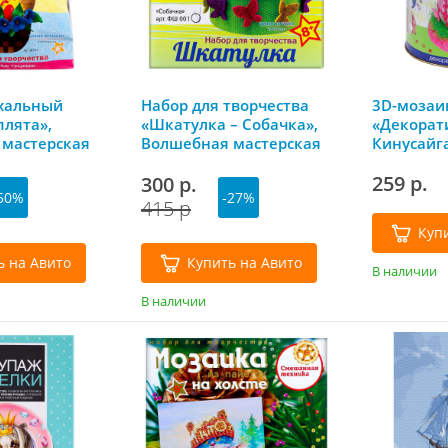
хальный
Набор для творчества
3D-мозаи
плята»,
«Шкатулка – Собачка»,
«Декорат
мастерская
Волшебная мастерская
Кинусайг
мастерска
259 р.
300 р.
ассортим
50%
-27%
415 р
Куп
ь на Авито
Купить на Авито
В наличии
В наличии