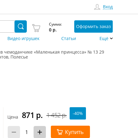
Вход
Сумма:
Оформить заказ
0
р.
Видео игрушек
Статьи
Ещё
 в чемоданчике «Маленькая принцесса» № 13 29
тов, Полесье
871
р.
-40%
1 452 р.
Цена
Купить