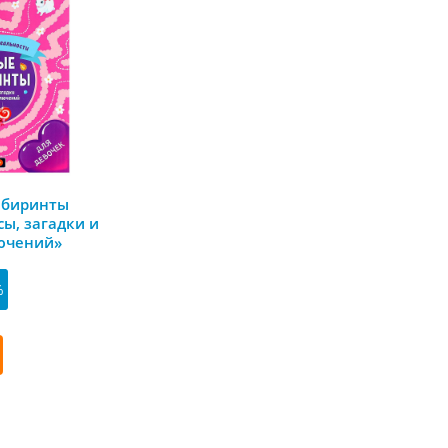
абиринты
ы, загадки и
ючений»
%