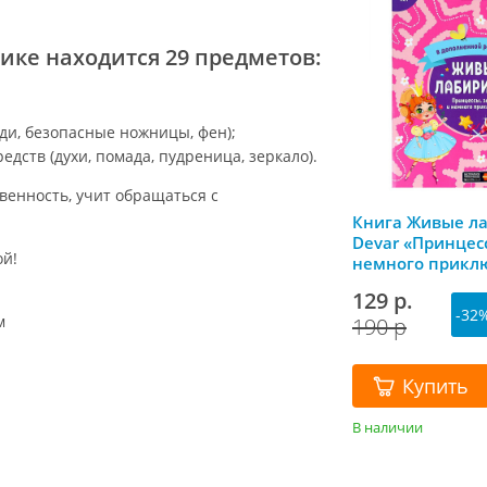
ке находится 29 предметов:
уди, безопасные ножницы, фен);
дств (духи, помада, пудреница, зеркало).
венность, учит обращаться с
Книга Живые л
Devar «Принцесс
ой!
немного прикл
129 р.
-32
м
190 р
Купить
В наличии