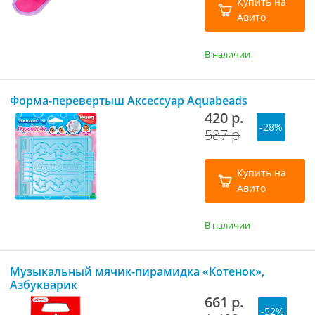
Купить на
Авито
В наличии
Форма-перевертыш Аксессуар Aquabeads
420 р.
-28%
587 р
Купить на
Авито
В наличии
Музыкальный мячик-пирамидка «Котенок»,
Азбукварик
661 р.
-52%