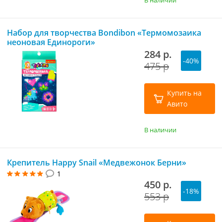
В наличии
Набор для творчества Bondibon «Термомозаика
неоновая Единороги»
284 р.
-40%
475 р
Купить на
Авито
В наличии
Крепитель Happy Snail «Медвежонок Берни»
1
450 р.
-18%
553 р