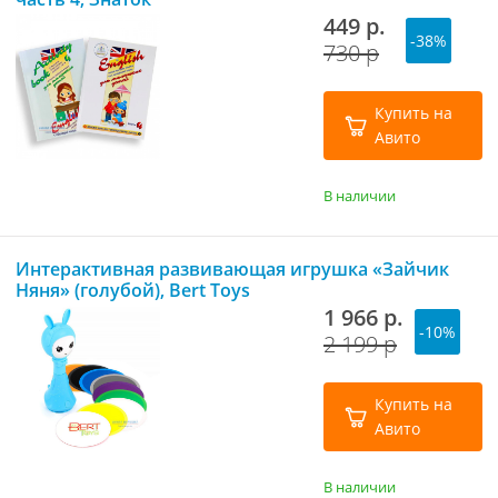
449 р.
-38%
730 р
Купить на
Авито
В наличии
Интерактивная развивающая игрушка «Зайчик
Няня» (голубой), Bert Toys
1 966 р.
-10%
2 199 р
Купить на
Авито
В наличии