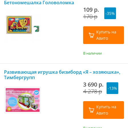
Бетономешалка Головоломка
109 р.
-35%
170 р
Купить на
Авито
В наличии
Развивающая игрушка бизиборд «Я – хозяюшка»,
Тимбергрупп
3 690 р.
-13%
4 278 р
Купить на
Авито