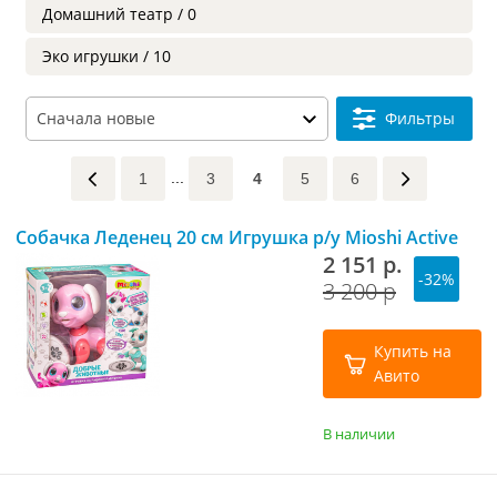
Домашний театр / 0
Эко игрушки / 10
Фильтры
1
3
4
5
6
Собачка Леденец 20 см Игрушка р/у Mioshi Active
2 151 р.
-32%
3 200 р
Купить на
Авито
В наличии