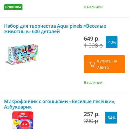
В наличии
НОВИНКА
Набор для творчества Aqua pixels «Веселые
животные» 600 деталей
649 р.
-40%
1 098 р
Купить на
Авито
В наличии
Микрофончик с огоньками «Веселые песенки»,
Азбукварик
257 р.
-34%
390 р