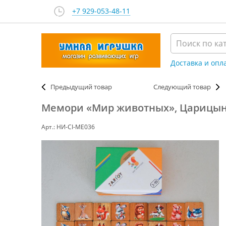
+7 929-053-48-11
Доставка и опл
Предыдущий товар
Следующий товар
Мемори «Мир животных», Царицын
Арт.: НИ-CI-ME036