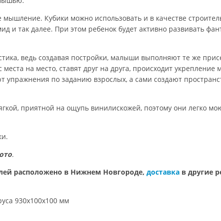
 мышью.
е мышление. Кубики можно использовать и в качестве строител
ид и так далее. При этом ребенок будет активно развивать фан
астика, ведь создавая постройки, малыши выполняют те же прис
с места на место, ставят друг на друга, происходит укрепление
 упражнения по заданию взрослых, а сами создают пространств
гкой, приятной на ощупь винилискожей, поэтому они легко мою
ки.
ото
.
лей расположено в Нижнем Новгороде,
доставка
в другие р
руса 930х100х100 мм