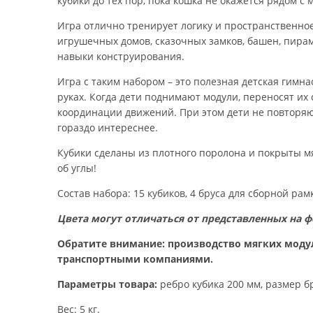
кубики до тех пор, пока кошка не окажется рядом с
Игра отлично тренирует логику и пространственно
игрушечных домов, сказочных замков, башен, пирам
навыки конструирования.
Игра с таким набором – это полезная детская гимн
руках. Когда дети поднимают модули, переносят их 
координации движений. При этом дети не повторяют
гораздо интереснее.
Кубики сделаны из плотного поролона и покрыты мя
об углы!
Состав набора: 15 кубиков, 4 бруса для сборной рам
Цвета могут отличаться от представленных на ф
Обратите внимание: производство мягких моду
транспортными компаниями.
Параметры товара:
ребро кубика 200 мм, размер б
Вес: 5 кг.