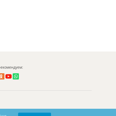
екомендуем:
йлов