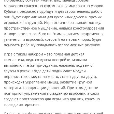
По-разному сочетая кубики, ваш малыш соберет
множество красочных картинок и замысловатых узоров.
Кубики прекрасно подойдут и для строительных работ:
они будут кирпичиками для кукольных домов и прочих
игровых конструкций. Игра отлично развивает логику,
пространственное мышление, навыки конструирования
и творческие способности. Этим занятием непременно
увлечется и взрослый, который на первых порах будет
помогать ребенку складывать всевозможные рисунки!
Игра с таким набором – это полезная детская
гимнастика, ведь создавая постройки, малыши
выполняют те же приседания, наклоны, подъем с
грузом в руках. Когда дети поднимают модули,
переносят их с места на место, ставят друг на друга,
происходит укрепление мышц, развитие крупной
моторики, координации движений. При этом дети не
повторяют упражнения по заданию взрослых, а сами
создают пространство для игры, что для них, конечно,
гораздо интереснее.
Отдельные кубики послужат еще и предметами детской