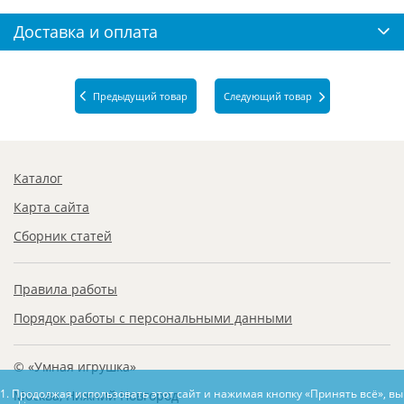
Доставка и оплата
Предыдущий товар
Следующий товар
Каталог
Карта сайта
Сборник статей
Правила работы
Порядок работы с персональными данными
© «Умная игрушка»
1. Продолжая использовать этот сайт и нажимая кнопку «Принять всё», в
Москва, Нижний Новгород