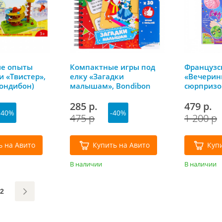
ие опыты
Компактные игры под
Французс
и «Твистер»,
елку «Загадки
«Вечерин
Бондибон)
малышам», Bondibon
сюрпризо
(Бондибон)
(Бондибо
285 р.
479 р.
-40%
-40%
475 р
1 200 р
ь на Авито
Купить на Авито
Куп
В наличии
В наличии
2