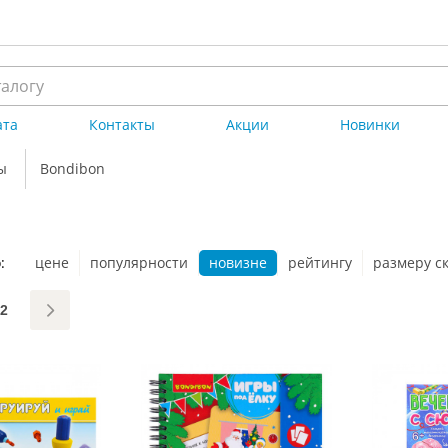
ата
Контакты
Акции
Новинки
ы
Bondibon
:
цене
популярности
новизне
рейтингу
размеру с
2