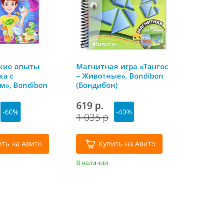
кие опыты
Магнитная игра «Тангос
ка с
– Животные», Bondibon
м», Bondibon
(Бондибон)
н)
619 р.
-60%
-40%
1 035 р
ить на Авито
Купить на Авито
В наличии