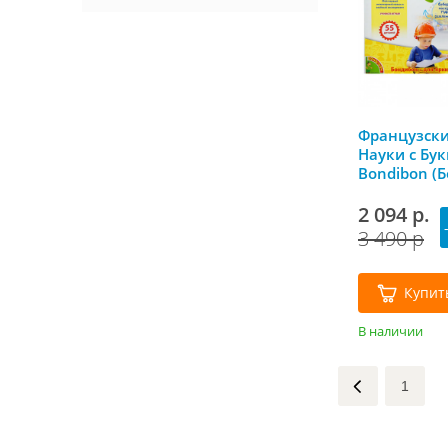
Французск
Науки с Бук
Bondibon (
2 094 р.
3 490 р
Купит
В наличии
1